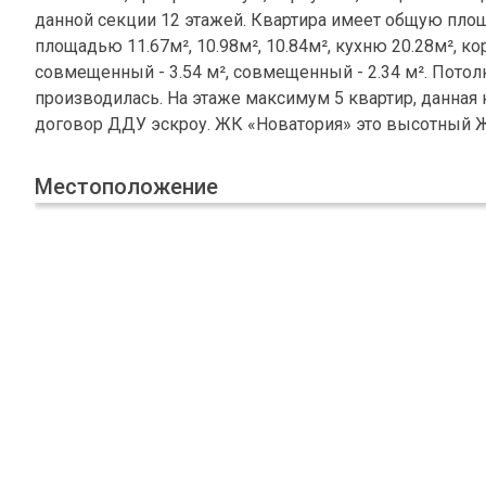
данной секции 12 этажей. Квартира имеет общую площ
площадью 11.67м², 10.98м², 10.84м², кухню 20.28м², к
совмещенный - 3.54 м², совмещенный - 2.34 м². Потол
производилась. На этаже максимум 5 квартир, данная к
договор ДДУ эскроу. ЖК «Новатория» это высотный Ж
Местоположение