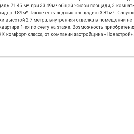
адь 71.45 м², при 33.49м² общей жилой площади, 3 комнат
оридор 9.89м². Также есть лоджия площадью 3.81м² . Санузл
ки высотой 2.7 метра, внутренняя отделка в помещении не
вартира 1-ая по счёту на этаже. Возможность приобретения
К комфорт-класса, от компании застройщика «Новастрой»