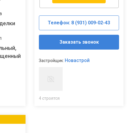
а
Телефон: 8 (931) 009-02-43
тделки
л
Заказать звонок
льный,
ещенный
Новастрой
Застройщик:
4 строятся