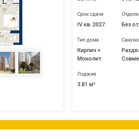
Срок сдачи
Отделк
IV кв. 2027
Без о
Тип дома
Санузе
Кирпич +
Разде
Монолит
Совм
Лоджия
3.81 м²