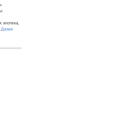
ы
ы:
: ипотека,
.
Далее