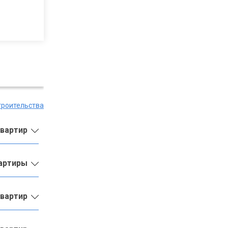
троительства
квартир
вартиры
квартир