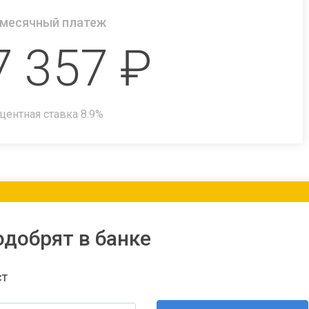
месячный платеж
7 357
₽
центная ставка
8.9
%
одобрят в банке
ст