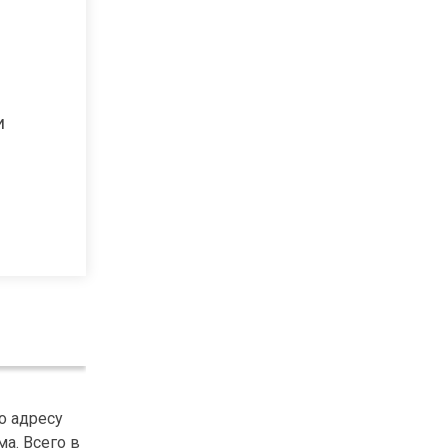
и
о адресу
ма. Всего в