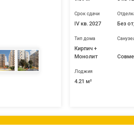
Срок сдачи
Отделк
IV кв. 2027
Без о
Тип дома
Санузе
Кирпич +
Монолит
Совм
Лоджия
4.21 м²