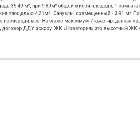
адь 35.49 м², при 9.89м² общей жилой площади, 1 комнат
джия площадью 4.21м² . Санузлы: совмещенный - 3.91 м². П
е производилась. На этаже максимум 7 квартир, данная ква
ка, договор ДДУ эскроу. ЖК «Новатория» это высотный ЖК