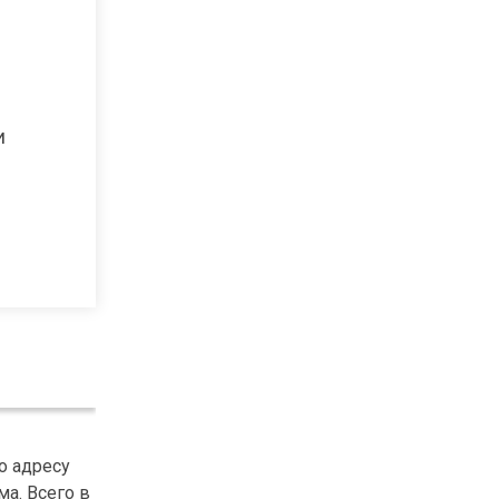
и
о адресу
ма. Всего в