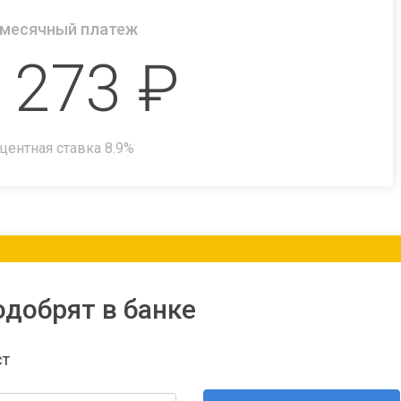
месячный платеж
 273
₽
центная ставка
8.9
%
одобрят в банке
ст