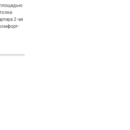
а площадью
отолки
ртира 2-ая
 комфорт-