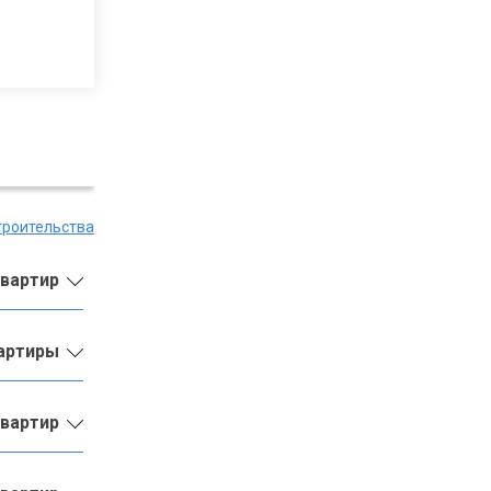
троительства
квартир
вартиры
квартир