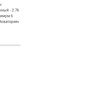
ы
ный - 2.76
симум 6
«Новатория»