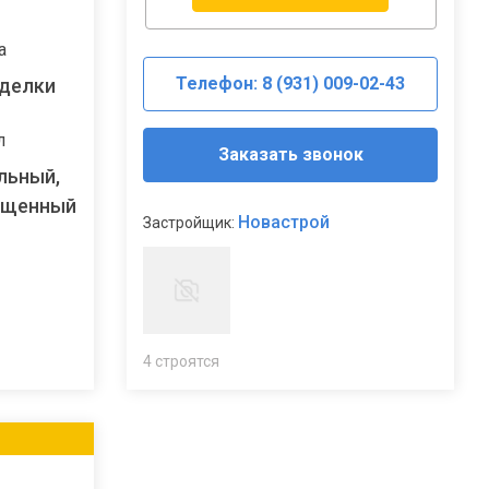
а
Телефон: 8 (931) 009-02-43
тделки
л
Заказать звонок
льный,
ещенный
Новастрой
Застройщик:
4 строятся