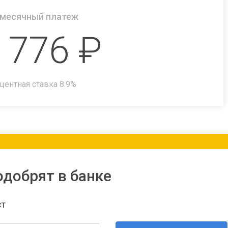
месячный платеж
 776
₽
центная ставка
8.9
%
одобрят в банке
ст