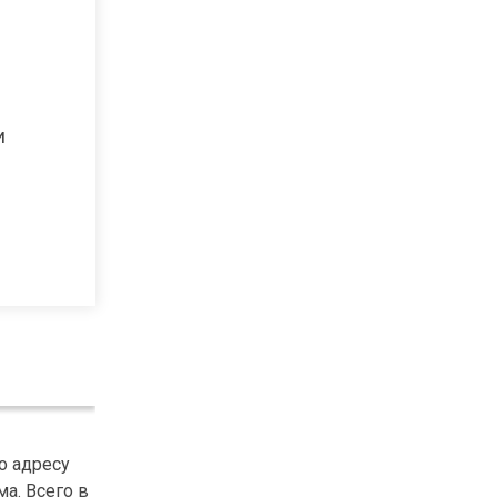
и
о адресу
ма. Всего в