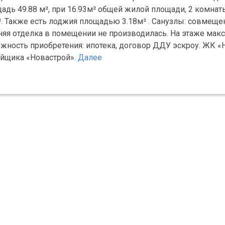
адь 49.88 м², при 16.93м² общей жилой площади, 2 комнат
². Также есть лоджия площадью 3.18м² . Санузлы: совмещен
ренняя отделка в помещении не производилась. На этаже мак
зможность приобретения: ипотека, договор ДДУ эскроу. ЖК 
ойщика «Новастрой».
Далее