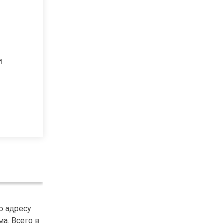
и
о адресу
ма. Всего в