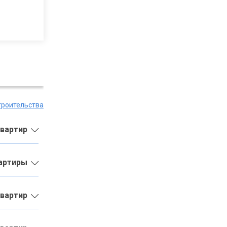
троительства
квартир
вартиры
квартир