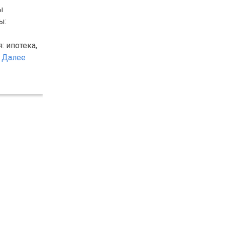
ы
ы:
: ипотека,
.
Далее