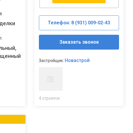
а
Телефон: 8 (931) 009-02-43
тделки
л
Заказать звонок
льный,
ещенный
Новастрой
Застройщик:
4 строятся