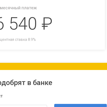
месячный платеж
6 540
₽
центная ставка
8.9
%
одобрят в банке
ст