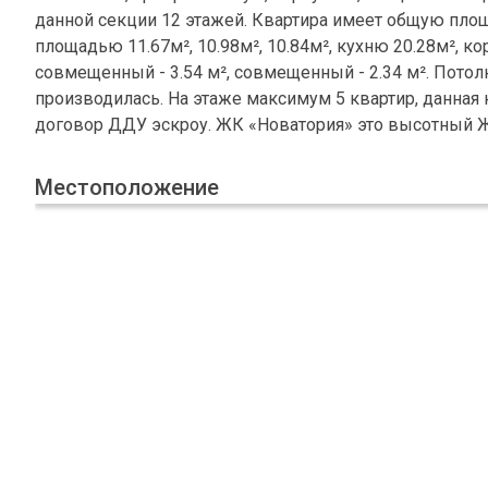
данной секции 12 этажей. Квартира имеет общую площ
площадью 11.67м², 10.98м², 10.84м², кухню 20.28м², к
совмещенный - 3.54 м², совмещенный - 2.34 м². Потол
производилась. На этаже максимум 5 квартир, данная к
договор ДДУ эскроу. ЖК «Новатория» это высотный Ж
Местоположение