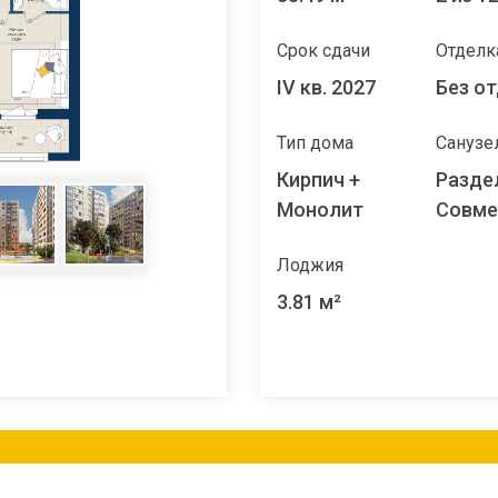
Срок сдачи
Отделк
IV кв. 2027
Без о
Тип дома
Санузе
Кирпич +
Разде
Монолит
Совм
Лоджия
3.81 м²