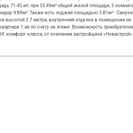
адь 71.45 м², при 33.49м² общей жилой площади, 3 комнат
оридор 9.89м². Также есть лоджия площадью 3.81м² . Санузл
ки высотой 2.7 метра, внутренняя отделка в помещении не
вартира 1-ая по счёту на этаже. Возможность приобретения
К комфорт-класса, от компании застройщика «Новастрой»