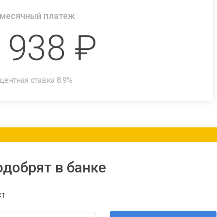
месячный платеж
 938
₽
центная ставка
8.9
%
одобрят в банке
ст