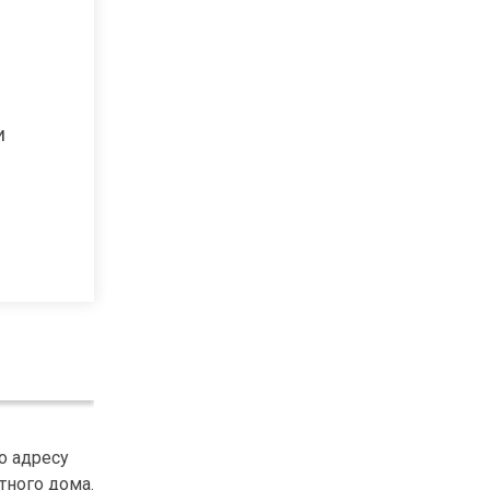
и
о адресу
тного дома.