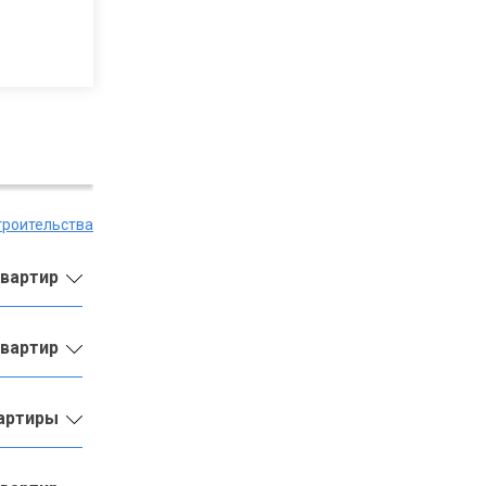
троительства
квартир
квартир
вартиры