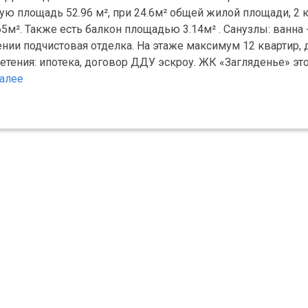
щую площадь 52.96 м², при 24.6м² общей жилой площади, 2
5м². Также есть балкон площадью 3.14м² . Санузлы: ванна - 
щении подчистовая отделка. На этаже максимум 12 квартир, 
ретения: ипотека, договор ДДУ эскроу. ЖК «Загляденье» э
алее