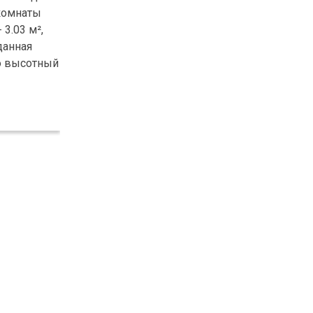
 комнаты
3.03 м²,
данная
то высотный