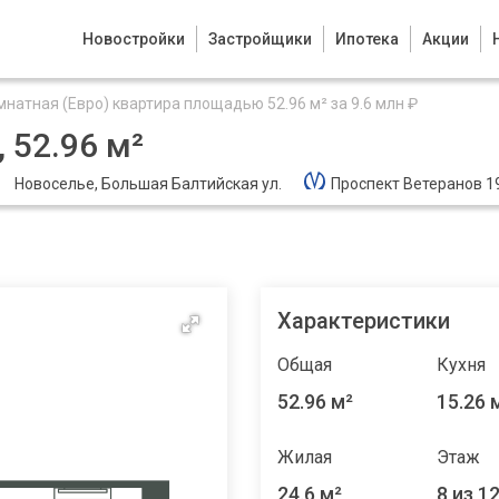
Новостройки
Застройщики
Ипотека
Акции
мнатная (Евро) квартира площадью 52.96 м² за 9.6 млн ₽
 52.96 м²
Новоселье, Большая Балтийская ул.
Проспект Ветеранов 1
Характеристики
Общая
Кухня
52.96 м²
15.26 
Жилая
Этаж
24.6 м²
8 из 1