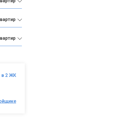
квартир
квартир
квартир
 в 2 ЖК
ройщике