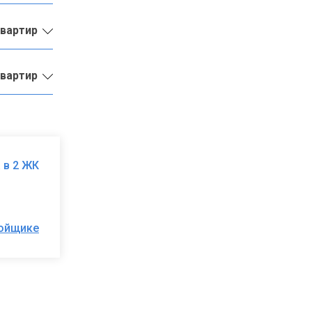
квартир
квартир
 в 2 ЖК
ройщике