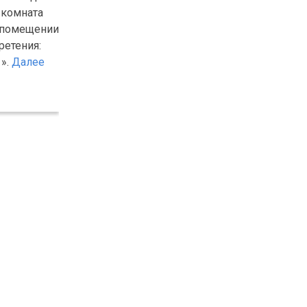
 комната
в помещении
ретения:
1».
Далее