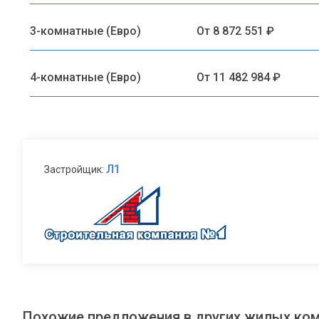
3-комнатные (Евро)
От 8 872 551 ₽
4-комнатные (Евро)
От 11 482 984 ₽
Л1
Застройщик:
Похожие предложения в других жилых ко