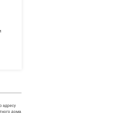
и
о адресу
тного дома.