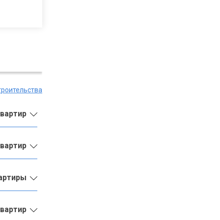
троительства
квартир
квартир
вартиры
квартир