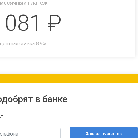
месячный платеж
 081
₽
центная ставка
8.9
%
одобрят в банке
ст
Заказать звонок