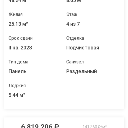
48.24 м²
8.65 м²
Жилая
Этаж
25.13 м²
4 из 7
Срок сдачи
Отделка
II кв. 2028
Подчистовая
Тип дома
Санузел
Панель
Раздельный
Лоджия
5.44 м²
6 819 206 ₽
141 360 ₽/м²