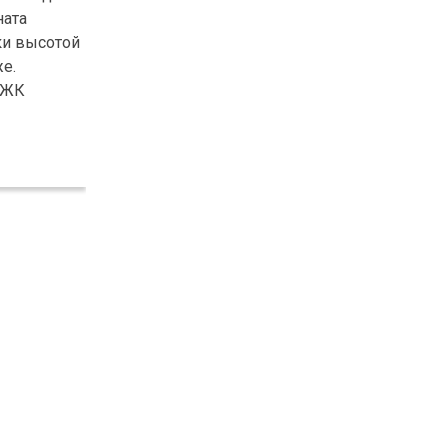
ната
ки высотой
же.
 ЖК