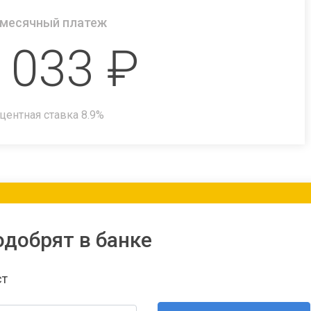
месячный платеж
 033
₽
центная ставка
8.9
%
одобрят в банке
ст