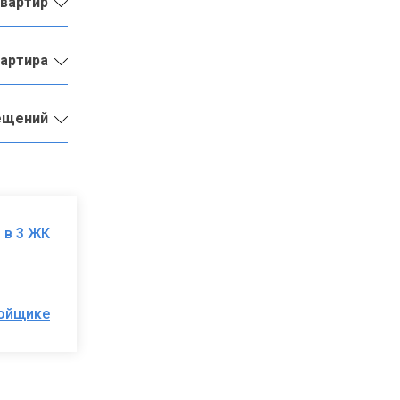
квартир
вартира
ещений
 в 3 ЖК
ройщике