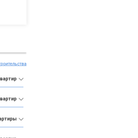
троительства
квартир
квартир
вартиры