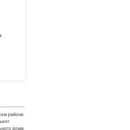
и
ком районе.
ъект
ьного дома.