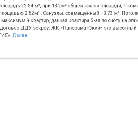
площадь 22.54 м², при 13.2м² общей жилой площади, 1 ком
площадью 2.52м² . Санузлы: совмещенный - 3.73 м². Потол
 максимум 9 квартир, данная квартира 5-ая по счёту на эта
а, договор ДДУ эскроу. ЖК «Панорама Юкки» это высотный
ТИЕ».
Далее