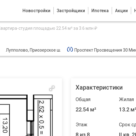
Новостройки
Застройщики
Ипотека
Акции
Квартира-студия площадью 22.54 м² за 3.6 млн ₽
Лупполово, Приозерское ш.
Проспект Просвещения 30 Ми
Характеристики
Общая
Жилая
22.54 м²
13.2 м
Этаж
Срок с
8 из 8
II кв. 