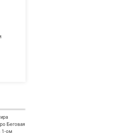
и
тира
тро Беговая
а 1-ом