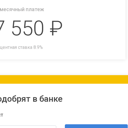
месячный платеж
7 550
₽
центная ставка
8.9
%
одобрят в банке
ст