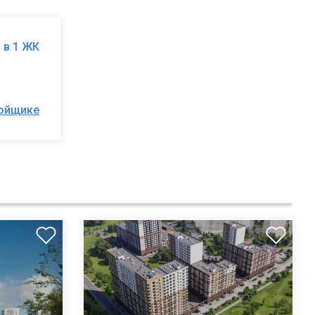
 в 1 ЖК
ройщике