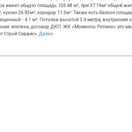
ра имеет общую площадь 103.48 м², при 37.19м² общей жи
, кухню 26.92м², коридор 11.3м². Также есть балкон площад
мещенный - 4.1 м². Потолки высотой 3.4 метра, внутренняя 
ения: ипотека, договор ДКП. ЖК «Моменты Репино» это м
т Строй Сервис».
Далее