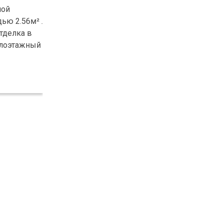
лой
ью 2.56м² .
отделка в
алоэтажный