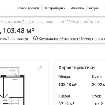
Новостройки
Застройщики
Ипотека
Акции
4-комнатная (Евро) квартира площадью 103.48 м² за 33.9 млн ₽
 103.48 м²
кое, Советская ул.
Комендантский проспект 40 Минут транс
Характеристики
Общая
Кухня
103.48 м²
26.92 
Жилая
Этаж
37.19 м²
1 из 2