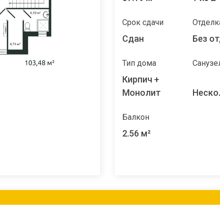
Срок сдачи
Отделк
Сдан
Без о
Тип дома
Санузе
Кирпич +
Монолит
Неско
Балкон
2.56 м²