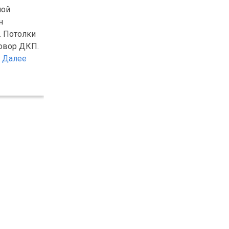
лой
н
. Потолки
говор ДКП.
.
Далее