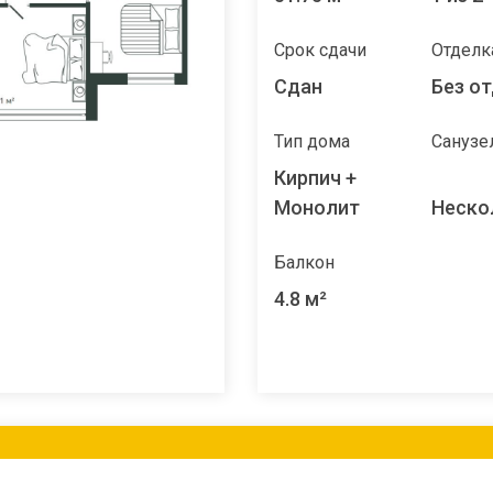
Срок сдачи
Отделк
Сдан
Без о
Тип дома
Санузе
Кирпич +
Монолит
Неско
Балкон
4.8 м²