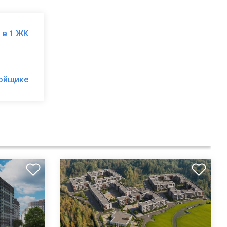
 в 1 ЖК
ройщике