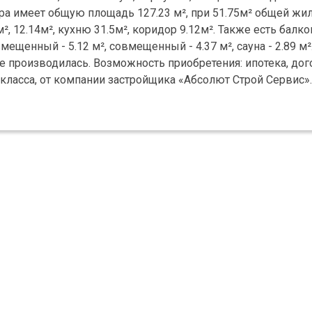
ра имеет общую площадь 127.23 м², при 51.75м² общей жи
, 12.14м², кухню 31.5м², коридор 9.12м². Также есть балко
ещенный - 5.12 м², совмещенный - 4.37 м², сауна - 2.89 м²
не производилась. Возможность приобретения: ипотека, до
ласса, от компании застройщика «Абсолют Строй Сервис»