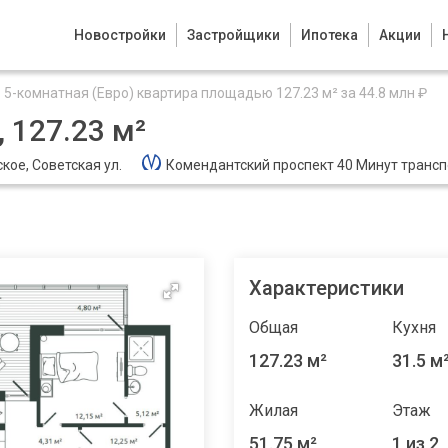
Новостройки
Застройщики
Ипотека
Акции
5-комнатная (Евро) квартира площадью 127.23 м² за 44.8 млн ₽
 127.23 м²
кое, Советская ул.
Комендантский проспект 40 Минут транс
Характеристики
Общая
Кухня
127.23 м²
31.5 м
Жилая
Этаж
51.75 м²
1 из 2