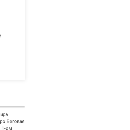
и
тира
тро Беговая
а 1-ом