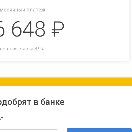
месячный платеж
6 648
₽
центная ставка
8.9
%
одобрят в банке
ст