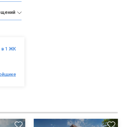
ещений
 в 1 ЖК
ройщике