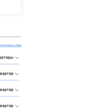
троительства
вартиры
квартир
квартир
квартир