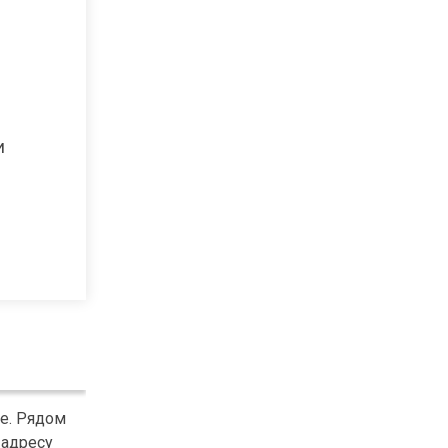
и
е. Рядом
 адресу