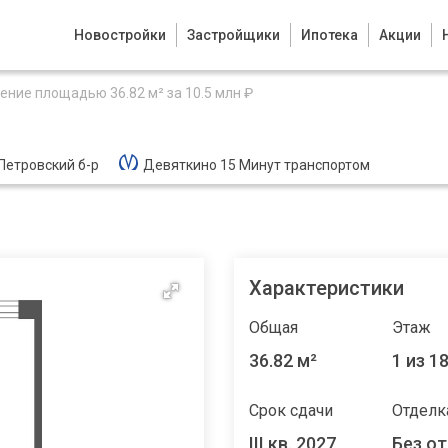
Новостройки
Застройщики
Ипотека
Акции
ние площадью 36.82 м² за 10.5 млн ₽
 Петровский б-р
Девяткино 15 Минут транспортом
Характеристики
Общая
Этаж
36.82 м²
1 из 1
Срок сдачи
Отделк
III кв. 2027
Без о