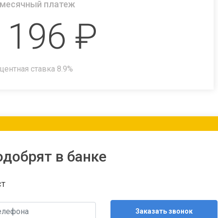
месячный платеж
 196
₽
центная ставка
8.9
%
одобрят в банке
ст
Заказать звонок