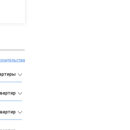
троительства
вартиры
квартир
квартир