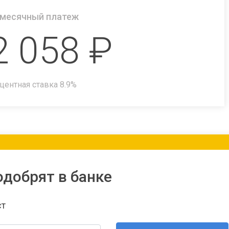
месячный платеж
2 058
₽
центная ставка
8.9
%
одобрят в банке
ст