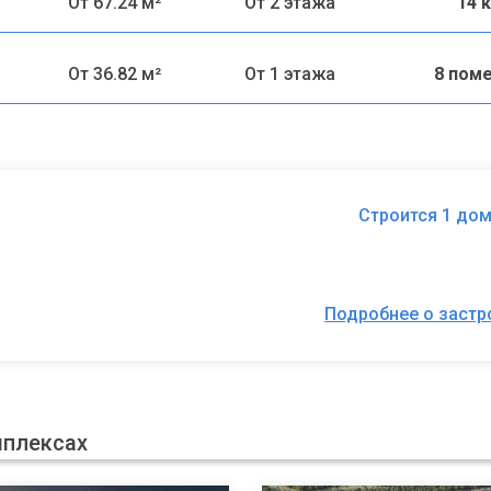
От 67.24 м²
От 2 этажа
14 
От 36.82 м²
От 1 этажа
8 пом
Строится 1 дом
Подробнее о заст
мплексах