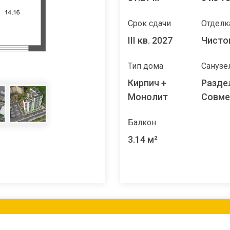
Срок сдачи
Отделк
III кв. 2027
Чисто
Тип дома
Санузе
Кирпич +
Разде
Монолит
Совм
Балкон
3.14 м²