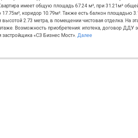
 Квартира имеет общую площадь 67.24 м², при 31.21м² общ
17.75м², коридор 10.79м². Также есть балкон площадью 3.1
ки высотой 2.73 метра, в помещении чистовая отделка. На э
а этаже. Возможность приобретения: ипотека, договор ДДУ 
и застройщика «СЗ Бизнес Мост».
Далее