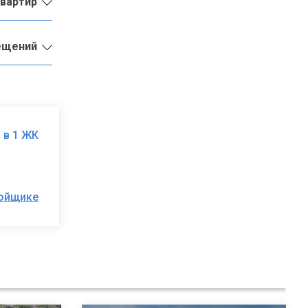
квартир
ещений
 в 1 ЖК
ройщике