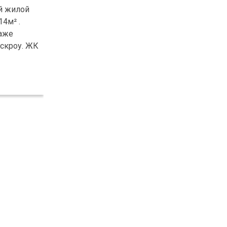
ей жилой
4м² .
таже
эскроу. ЖК