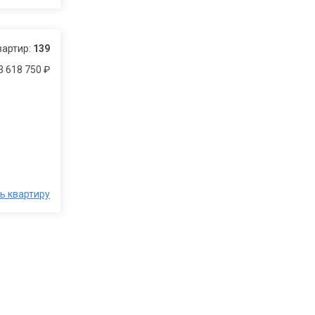
вартир:
139
3 618 750 ₽
ь квартиру