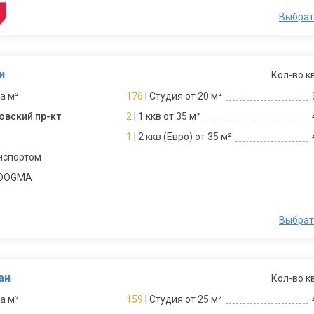
Выбрат
и
Кол-во к
за м²
176
| Студия от 20 м²
овский пр-кт
2
| 1 ккв от 35 м²
1
| 2 ккв (Евро) от 35 м²
нспортом
 DOGMA
Выбрат
ан
Кол-во к
за м²
159
| Студия от 25 м²