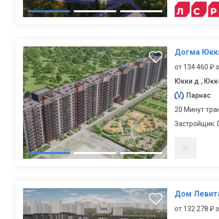
Догма Юкк
от 134 460 ₽ 
Юкки д., Юкк
Парнас
20 Минут тра
Застройщик:
Дом Левит
от 132 278 ₽ 