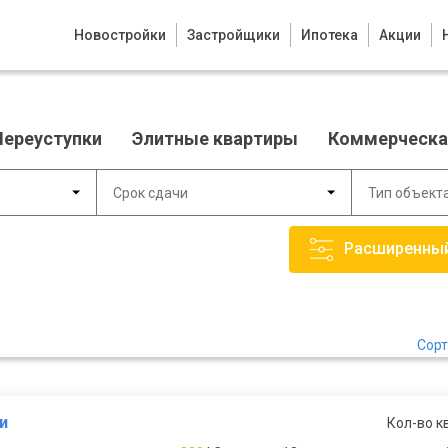
Новостройки
Застройщики
Ипотека
Акции
Переуступки
Элитные квартиры
Коммерческа
Срок сдачи
Тип объект
Сорт
и
Кол-во к