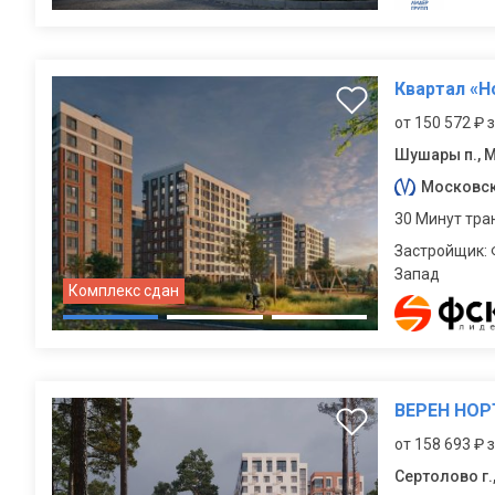
Квартал «
от 150 572 ₽ 
Шушары п., 
Московс
30 Минут тра
Застройщик: 
Запад
Комплекс сдан
ВЕРЕН НОР
от 158 693 ₽ 
Сертолово г