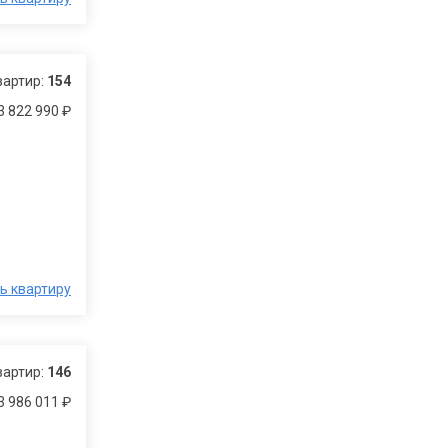
вартир:
154
3 822 990 ₽
ь квартиру
вартир:
146
3 986 011 ₽