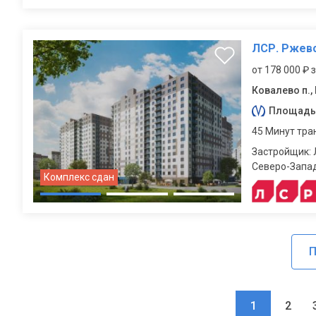
ЛСР. Ржевс
от 178 000 ₽ 
Ковалево п.,
Площадь
45 Минут тра
Застройщик: 
Северо-Запа
Комплекс сдан
П
1
2