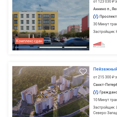
от 123 030 ₽ 
Аннино п., Як
Проспект
30 Минут тра
Застройщик:
Комплекс сдан
Пейзажный
от 215 300 ₽ 
Санкт-Петерб
Гражданс
10 Минут тра
Застройщик: 
Северо-Запа