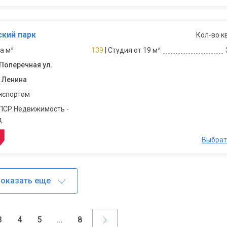
кий парк
Кол-во к
за м²
139
| Студия от 19 м²
 Поперечная ул.
 Ленина
нспортом
ЛСР.Недвижимость -
д
Выбрат
оказать еще
3
4
5
…
8