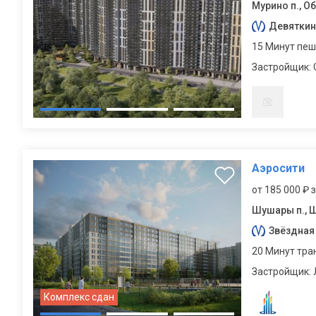
Мурино п., О
Девятки
15 Минут пе
Застройщик: 
Аэросити
от 185 000 ₽ 
Шушары п., 
Звёздная
20 Минут тра
Застройщик: 
Комплекс сдан