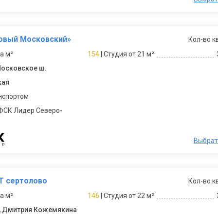
Новый Московский»
Кол-во к
за м²
154
| Студия от 21 м²
Московское ш.
кая
нспортом
ФСК Лидер Северо-
Выбрат
Т сертолово
Кол-во к
за м²
146
| Студия от 22 м²
., Дмитрия Кожемякина