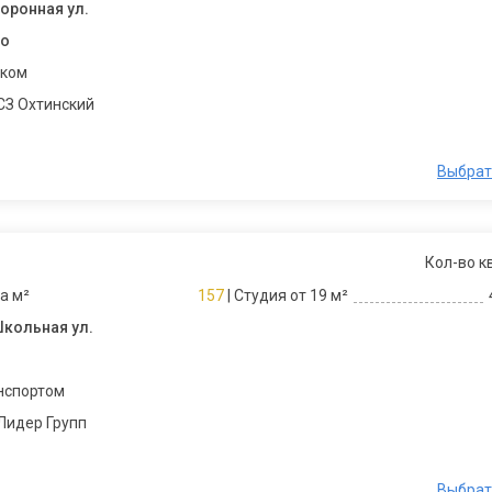
боронная ул.
но
шком
СЗ Охтинский
Выбрат
Кол-во к
за м²
157
| Студия от 19 м²
Школьная ул.
нспортом
Лидер Групп
Выбрат