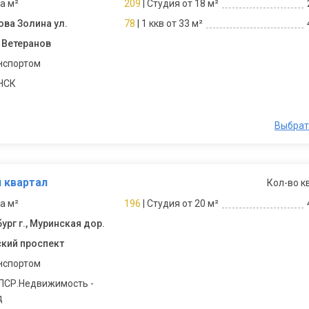
за м²
209
| Студия от 18 м²
ова Золина ул.
78
| 1 ккв от 33 м²
 Ветеранов
нспортом
 НСК
Выбрат
 квартал
Кол-во к
за м²
196
| Студия от 20 м²
ург г., Муринская дор.
кий проспект
нспортом
ЛСР.Недвижимость -
д