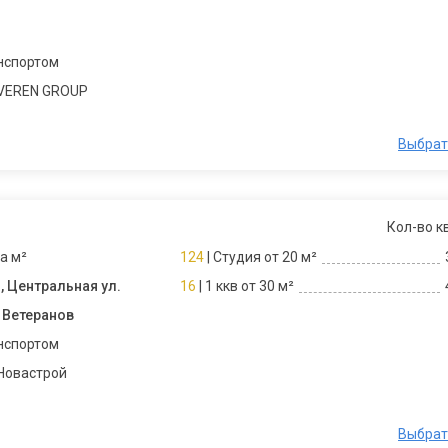
нспортом
 VEREN GROUP
Выбрат
Кол-во к
за м²
124
| Студия от 20 м²
, Центральная ул.
16
| 1 ккв от 30 м²
 Ветеранов
нспортом
Новастрой
Выбрат