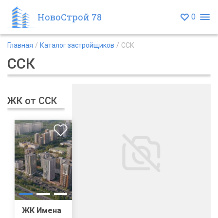
НовоСтрой 78
0
Главная
Каталог застройщиков
ССК
ССК
ЖК от ССК
ЖК Имена