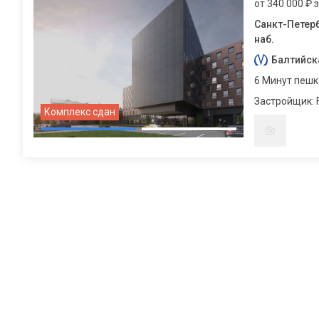
от 340 000 ₽ 
Санкт-Петерб
наб.
Балтийск
6 Минут пеш
Застройщик: F
Комплекс сдан