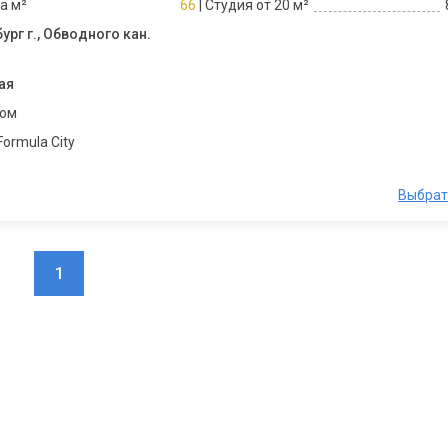
за м²
66
| Студия от 20 м²
ург г., Обводного кан.
ая
ком
ormula City
Выбрат
1