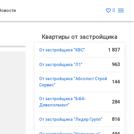
0
Новости
Квартиры от застройщика
1 837
От застройщика “КВС”
963
От застройщика “Л1”
От застройщика “Абсолют Строй
144
Сервис”
От застройщика “БФА-
284
Девелопмент”
816
От застройщика “Лидер Групп”
494
От застройщика “Новоселье”