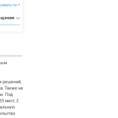
ровать по
ещения
чным
х решений,
в. Также на
ы. Под
0 мест, 2
чальную
тельство