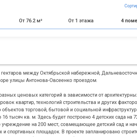
Сорти
От 76.2 м²
От 1 этажа
4 пом
0 гектаров между Октябрьской набережной, Дальневосто
воре улицы Антонова-Овсеенко проездом.
разных ценовых категорий в зависимости от архитектурны
ровок квартир, технологий строительства и других факторо
 объектов торговой, бытовой и социальной инфраструктур
6 тысяч кв. м. Здесь будет построено 4 детских сада на 72
е учреждение на 200 мест, совмещающее детский сад и на
х и спортивных площадок. В проекте запланировано строи