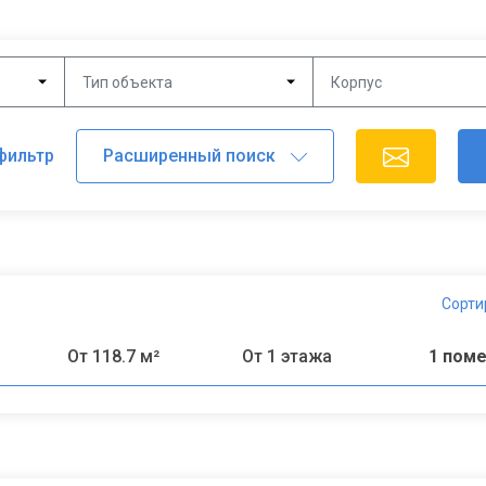
Тип объекта
Корпус
фильтр
Сорти
От 118.7 м²
От 1 этажа
1 пом