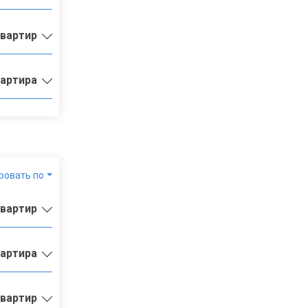
квартир
вартира
ровать по
квартир
вартира
квартир