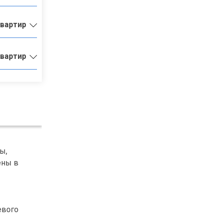
квартир
квартир
ы,
ены в
евого