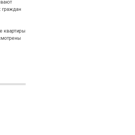
ивают
х граждан
се квартиры
усмотрены